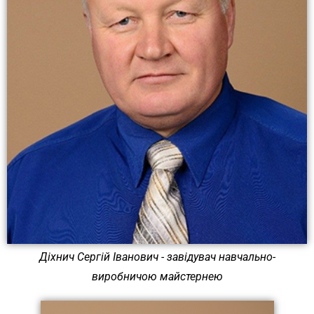
Діхнич Сергій Іванович - завідувач навчально-
виробничою майстернею