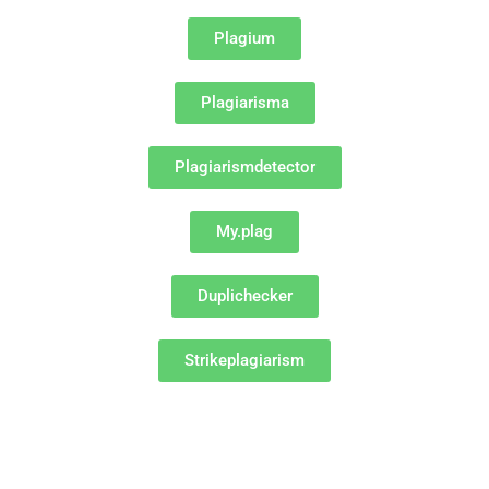
Plagium
Plagiarisma
Plagiarismdetector
My.plag
Duplichecker
Strikeplagiarism