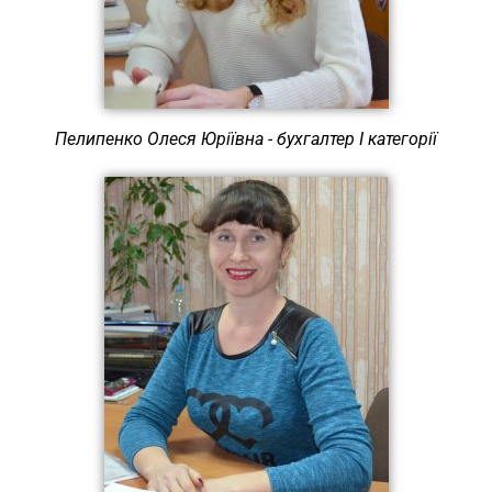
Пелипенко Олеся Юріївна - бухгалтер І категорії