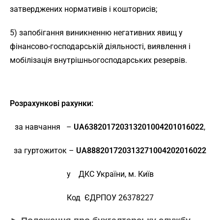
затверджених нормативів і кошторисів;
5) запобігання виникненню негативних явищ у
фінансово-господарській діяльності, виявлення і
мобілізація внутрішньогосподарських резервів.
Розрахункові рахунки:
за навчання –
UA
6382017203132010042010
16022
,
за гуртожиток –
UA
888201720313271004202016022
у ДКС України, м. Київ
Код ЄДРПОУ 26378227