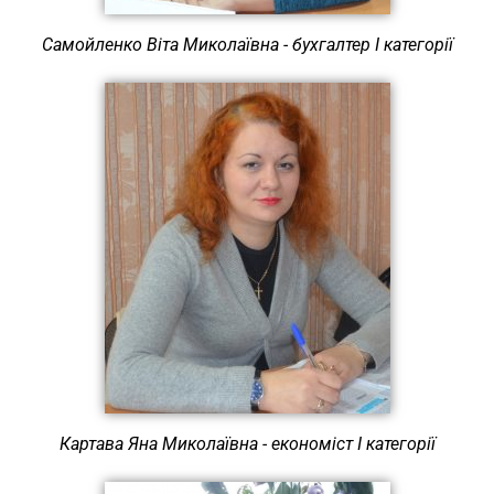
Самойленко Віта Миколаївна - бухгалтер І категорії
Картава Яна Миколаївна - економіст І категорії