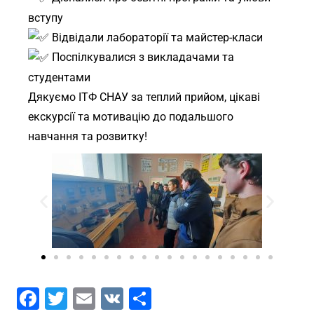
вступу
Відвідали лабораторії та майстер-класи
Поспілкувалися з викладачами та
студентами
Дякуємо ІТФ СНАУ за теплий прийом, цікаві
екскурсії та мотивацію до подальшого
навчання та розвитку!
F
T
E
V
П