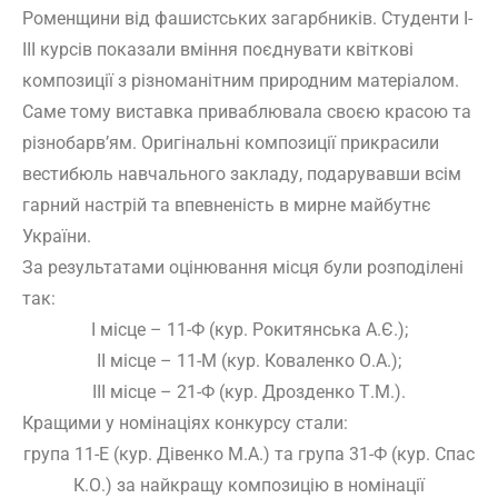
Роменщини від фашистських загарбників. Студенти І-
ІІІ курсів показали вміння поєднувати квіткові
композиції з різноманітним природним матеріалом.
Саме тому виставка приваблювала своєю красою та
різнобарв’ям. Оригінальні композиції прикрасили
вестибюль навчального закладу, подарувавши всім
гарний настрій та впевненість в мирне майбутнє
України.
За результатами оцінювання місця були розподілені
так:
І місце – 11-Ф (кур. Рокитянська А.Є.);
ІІ місце – 11-М (кур. Коваленко О.А.);
ІІІ місце – 21-Ф (кур. Дрозденко Т.М.).
Кращими у номінаціях конкурсу стали:
група 11-Е (кур. Дівенко М.А.) та група 31-Ф (кур. Спас
К.О.) за найкращу композицію в номінації