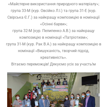
«Майстерне використання природного матеріалу»;
група 33-М (кур. Овсійко Л.І.) та група 31-Е (кур.
Свірська Є.Г.) за найкращу композицію в номінації
«Осінні барви»;
група 32-М (кур. Пелипенко А.В.) за найкращу
композицію в номінації «Патріотизм»;
група 31-М (кур. Рак В.А.) за найкращу композицію в
номінації «Вишуканість, творчий підхід,
креативність».
Вітаємо переможців! Дякуємо усіх за участь!м