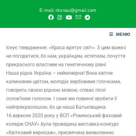
E-mail: rksnau@gmail.com
МЕНЮ
Існує твердження: «Краса врятує світ». З цим важко
не погодитися, бо нам, українцям, естетизм, почуття
прекрасного властиве на генетичному рівні.
Наша рідна Україна – неймовірна! Вона квітне
калиновим цвітом, молодіє вербовими гілочками,
говорить своєю рідною мовою, співає пісні
солов’їним голосом. І саме ми повинні зробити її
найпрекраснішою, бо це наша Батьківщина.
16 вересня 2020 року у ВСП «Роменський фаховий
коледж СНАУ» була проведена виставка-конкурс
«Квітковий вернісаж», присвячена визволенню