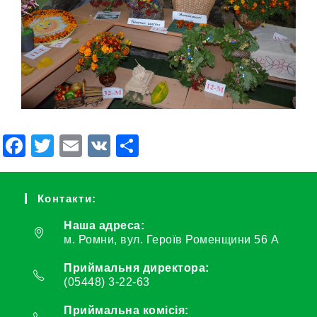
F
T
E
V
П
a
wi
m
K
о
c
tt
ail
ді
Контакти:
e
er
л
Наша адреса:
b
и
м. Ромни, вул. Героїв Роменщини 56 А
o
т
Приймальня директора:
o
и
(05448) 3-22-63
k
с
Приймальна комісія: