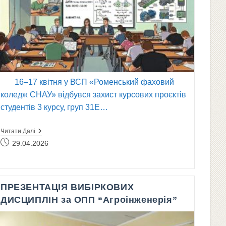
16–17 квітня у ВСП «Роменський фаховий
коледж СНАУ» відбувся захист курсових проєктів
студентів 3 курсу, груп 31Е…
Захист
Читати Далі
Курсових
Запис
29.04.2026
Проєктів
опубліковано:
Студентів
3
Курсу
Фінансово-
ПРЕЗЕНТАЦІЯ ВИБІРКОВИХ
Енергетичного
Відділення
ДИСЦИПЛІН за ОПП “Агроінженерія”