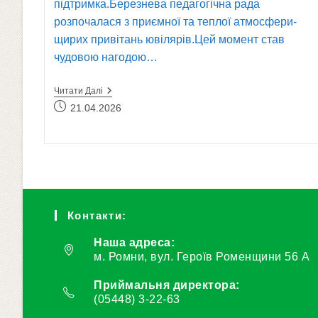
підтримка.Березнева педагогічна рада
розпочалася з приємної та теплої атмосфери-
щирих привітань ювілярів.Цей момент став
чудовою нагодою…
Педагогічна
Читати Далі
Рада:
Запис
21.04.2026
Стратегічні
опубліковано:
Орієнтири
Розвитку
Коледжу
Контакти:
Наша адреса:
м. Ромни, вул. Героїв Роменщини 56 А
Приймальня директора:
(05448) 3-22-63