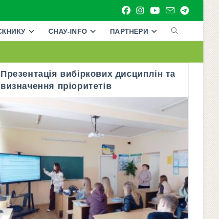
СКНИКУ
СНАУ-INFO
ПАРТНЕРИ
ПЕРЕМКНУТИ
ПОШУК
НА
Презентація вибіркових дисциплін та
визначення пріоритетів
ВЕБ-
САЙТІ