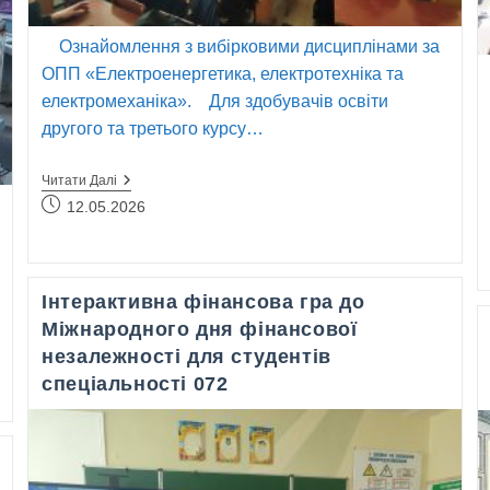
Ознайомлення з вибірковими дисциплінами за
ОПП «Електроенергетика, електротехніка та
електромеханіка». Для здобувачів освіти
другого та третього курсу…
Ознайомлення
Читати Далі
З
Запис
12.05.2026
Вибірковими
опубліковано:
Дисциплінами
За
ОПП
«Електроенергетика,
Інтерактивна фінансова гра до
Електротехніка
Та
Міжнародного дня фінансової
Електромеханіка»
незалежності для студентів
спеціальності 072