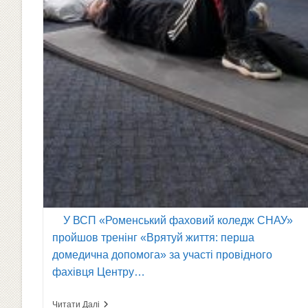
У ВСП «Роменський фаховий коледж СНАУ»
пройшов тренінг «Врятуй життя: перша
домедична допомога» за участі провідного
фахівця Центру…
У
Читати Далі