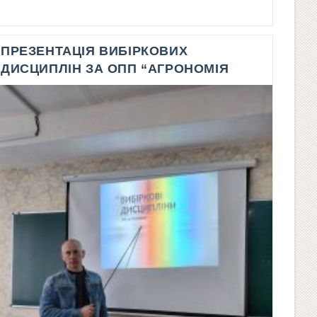
опубліковано:
За
ОПП
“Агроінженерія”
ПРЕЗЕНТАЦІЯ ВИБІРКОВИХ
ДИСЦИПЛІН ЗА ОПП “АГРОНОМІЯ