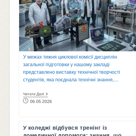
У межах тижня циклової комісії дисциплін
загальної підготовки у нашому закладі
представлено виставку технічної творчості
студентів, яка поєднала технічні знання,…
Тиждень
Читати Далі
Циклової
Запис
06.05.2026
Комісії:
опубліковано:
Виставка
Інженерних
Проєктів
Студентів
У коледжі відбувся тренінг із
домедичної допомоги: знання, що