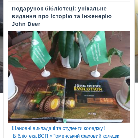
Фінансової
Подарунок бібліотеці: унікальне
Незалежності
Для
видання про історію та інженерію
Студентів
John Deer
Спеціальності
072
Шановні викладачі та студенти коледжу !
Бібліотека ВСП «Роменський фаховий коледж