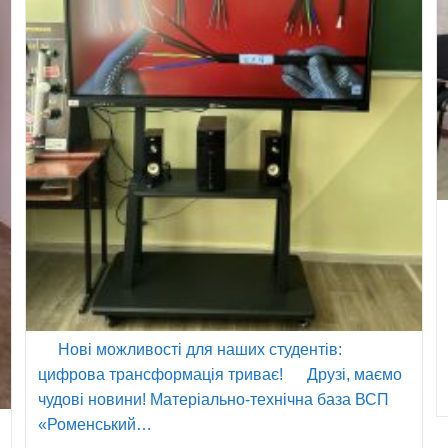
Нові можливості для наших студентів:
цифрова трансформація триває! Друзі, маємо
чудові новини! Матеріально-технічна база ВСП
«Роменський…