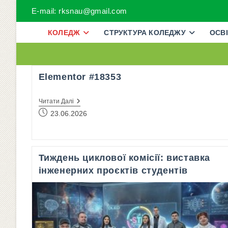
Перейти
E-mail: rksnau@gmail.com
до
вмісту
КОЛЕДЖ
СТРУКТУРА КОЛЕДЖУ
ОСВІ
Elementor #18353
Elementor
Читати Далі
#18353
Запис
23.06.2026
опубліковано:
Тиждень циклової комісії: виставка
інженерних проєктів студентів