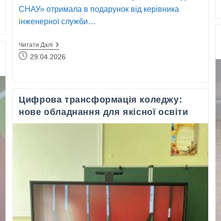
СНАУ» отримала в подарунок від керівника
інженерної служби…
Подарунок
Читати Далі
Бібліотеці:
Запис
29.04.2026
Унікальне
опубліковано:
Видання
Про
Історію
Та
Цифрова трансформація коледжу:
Інженерію
John
нове обладнання для якісної освіти
Deer