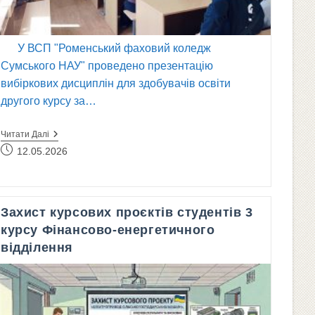
У ВСП "Роменський фаховий коледж
Сумського НАУ" проведено презентацію
вибіркових дисциплін для здобувачів освіти
другого курсу за…
Презентація
Читати Далі
Вибіркових
Запис
12.05.2026
Дисциплін
опубліковано:
Та
Визначення
Пріоритетів
Захист курсових проєктів студентів 3
курсу Фінансово-енергетичного
відділення