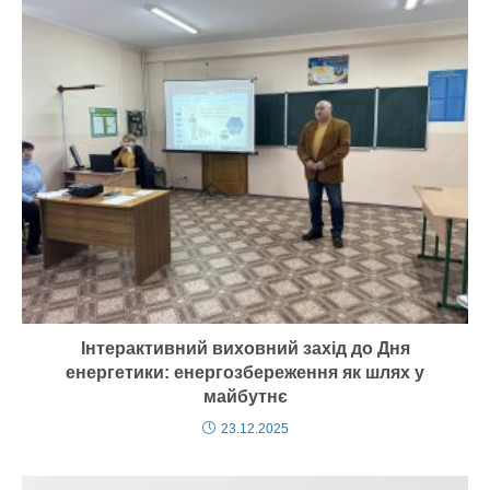
o
т
o
и
k
с
я
Інтерактивний виховний захід до Дня
енергетики: енергозбереження як шлях у
майбутнє
23.12.2025